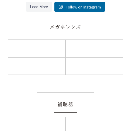
Follow on Instagram
Load More
あびこ店
あびこ店
メガネレンズ
本店
本店
あびこ店
本店
本店
ステモ店
あびこ店
本店
本店
補聴器
本店
ステモ店
本店
ステモ店
あびこ店
本店
あびこ店
本店