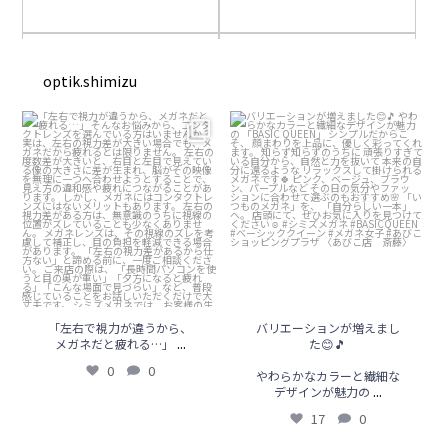
あびこ店
ステモ店
optik.shimizu
「左右で視力が違うから、メガネだ
バリエーションが増えました😊🎵
と疲れる…」
...
ステモ店
あびこ店
0
0
やわらかなカラーと繊細なデザイン
が魅力の
...
17
0
本店
ステモ店
あびこ店
ステモ店
あびこ店
本店
ステモ店
本店
「左右で視力が違うから、
バリエーションが増えまし
...
メガネだと疲れる…」
た😊🎵
0
0
やわらかなカラーと繊細な
...
デザインが魅力の
ステモ店
本店
17
0