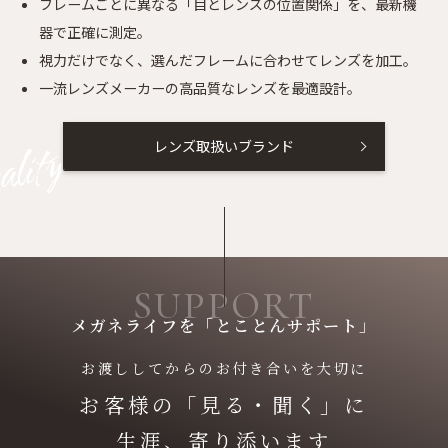
フレームごとに異なる「目とレンズの位置関係」を、最新機
器で正確に測定。
視力だけでなく、選んだフレームに合わせてレンズを加工。
一流レンズメーカーの高品質なレンズを最適設計。
レンズ取扱いブランド
ality
SUPPORT
メガネライフを「とことんサポート」
お渡ししてからのお付き合いを大切に
お客様の「見る・聞く」に
生涯、寄り添います