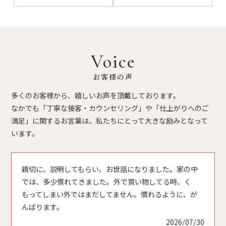
本店
ステモ店
あびこ店
ステモ店
Voice
お客様の声
本店
本店
ステモ店
あびこ店
多くのお客様から、嬉しいお声を頂戴しております。
なかでも「丁寧な接客・カウンセリング」や「仕上がりへのご
満足」に関するお言葉は、私たちにとって大きな励みとなって
あびこ店
本店
います。
本店
本店
親切に、説明してもらい、お世話になりました。家の中
では、多少慣れてきました。外で買い物してる時、く
もってしまい外ではまだしてません。慣れるように、が
本店
ステモ店
あびこ店
本店
んばります。
2026/07/30