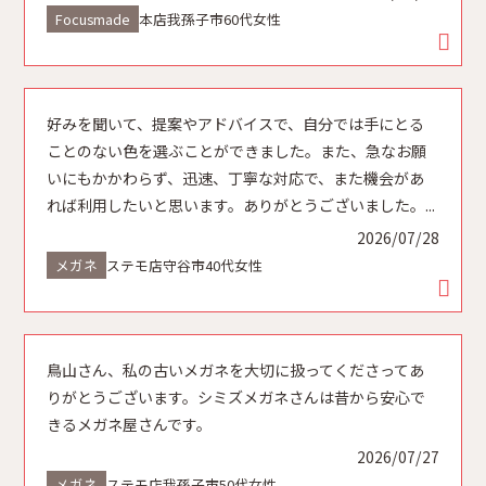
Focusmade
本店
我孫子市
60代
女性
本店
あびこ店
本店
あびこ店
好みを聞いて、提案やアドバイスで、自分では手にとる
あびこ店
ステモ店
ことのない色を選ぶことができました。また、急なお願
いにもかかわらず、迅速、丁寧な対応で、また機会があ
れば利用したいと思います。ありがとうございました。...
ステモ店
本店
あびこ店
2026/07/28
メガネ
ステモ店
守谷市
40代
女性
ステモ店
本店
ステモ店
あびこ店
鳥山さん、私の古いメガネを大切に扱ってくださってあ
りがとうございます。シミズメガネさんは昔から安心で
きるメガネ屋さんです。
2026/07/27
メガネ
ステモ店
我孫子市
50代
女性